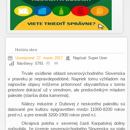
História obce
Uverejnené: 27. marec 2017
Napísal: Super User
Návštevy: 5791
Trvale osídlenie oblasti severovýchodného Slovenska
v praveku je nepravdepodobné. Napriek tomu vzhľadom na
najnovšie objavy môžeme prítomnosť obyvateľstva v tomto
priestore dokázať už v strednom, ale predovšetkým mladom
paleoite (staršia doba kamenná).
Nálezy industrie z Dubovej z neskorého paleolitu sú
datované pre kultúru epigravettien medzi 11000-8200 rokov
pred n.l. a pre eneolit 3200-1900 rokov pred n.l.
Okrajová poloha v severnej časti Karpatskej doliny
spôsobila, že územie severovýchodného Slovenska sa stalo