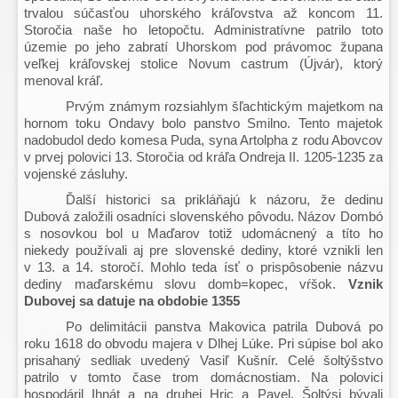
trvalou súčasťou uhorského kráľovstva až koncom 11.
Storočia naše ho letopočtu. Administratívne patrilo toto
územie po jeho zabratí Uhorskom pod právomoc župana
veľkej kráľovskej stolice Novum castrum (Újvár), ktorý
menoval kráľ.
Prvým známym rozsiahlym šľachtickým majetkom na
hornom toku Ondavy bolo panstvo Smilno. Tento majetok
nadobudol dedo komesa Puda, syna Artolpha z rodu Abovcov
v prvej polovici 13. Storočia od kráľa Ondreja II. 1205-1235 za
vojenské zásluhy.
Ďalší historici sa prikláňajú k názoru, že dedinu
Dubová založili osadníci slovenského pôvodu. Názov Dombó
s nosovkou bol u Maďarov totiž udomácnený a títo ho
niekedy používali aj pre slovenské dediny, ktoré vznikli len
v 13. a 14. storočí. Mohlo teda ísť o prispôsobenie názvu
dediny maďarskému slovu domb=kopec, vŕšok.
Vznik
Dubovej sa datuje na obdobie
1355
Po delimitácii panstva Makovica patrila Dubová po
roku 1618 do obvodu majera v Dlhej Lúke. Pri súpise bol ako
prisahaný sedliak uvedený Vasiľ Kušnír. Celé šoltýšstvo
patrilo v tomto čase trom domácnostiam. Na polovici
hospodáril Ihnát a na druhej Hric a Pavel. Šoltýsi bývali