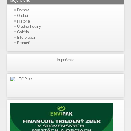
Moje Menu
Domov
O obci
História
Úradne hodiny
Galéria
Info o obci
Prameň
In-počasie