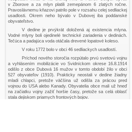
v Zborove a za mlyn platili zemepánom 6 zlatých ročne.
Pravoslávnemu kňazovi patrilo pole v rozsahu celej sedliackej
usadlosti. Okrem neho bývalo v Dubovej iba poddanské
obyvateľstvo.
V dedine je prvýkrát doložená aj existencia mlyna.
Vodné mlyny boli ojedinelé technické zariadenia v dedinách.
Tečúca a padajúca voda otáčala drevené lopatové koleso.
V roku 1772 bolo v obci 46 sedliackych usadlostí.
Príchod nového storočia rozpútalo prvú svetovú vojnu
a vyhlásením mobilizácie vo Svidníckom okrese 16.8.1914
odišlo z obce Dubová 16 mužov v tomto období žilo v obci
527 obyvateľov (1910). Prakticky neostali v dedine žiadny
mladi chlapci, pretože väčšina už odišla za prácou pred
vojnou do USA alebo Kanady. Obyvatelia obce mali už hneď
na začiatku vojny zažiť horšie časy, pretože sa celá oblasť
stala dejiskom priamych frontových bojov.
Vypuknutie druhej svetovej vojny zasiahlo dedinu
Dubová osudovo do života mnohých rodín a jednotlivcov.
Situácia v obci a okolí sa dramatizovala v roku 1944 kedy bol
popravený v Bardejove
N. Litvinov-Rokosovskij, veliteľ
Bardejovskej partizánskej skupiny, ktorého ktosi udal. V SNP