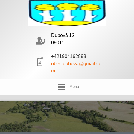
Dubová 12
09011
+421904162898
obec.dubova@gmail.co
m
Menu