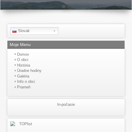
Slovak
Moje Menu
Domov
O obci
História
Úradne hodiny
Galéria
Info o obci
Prameň
In-počasie