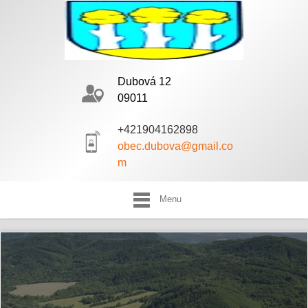
Dubová 12
09011
+421904162898
obec.dubova@gmail.co
m
Menu