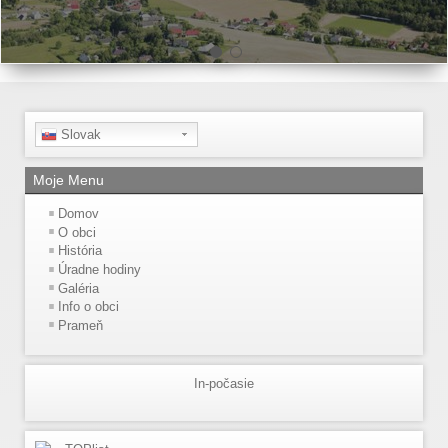
Slovak
Moje Menu
Domov
O obci
História
Úradne hodiny
Galéria
Info o obci
Prameň
In-počasie