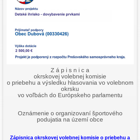
Z á p i s n i c a
okrskovej volebnej komisie
o priebehu a výsledku hlasovania vo volebnom
okrsku
vo voľbách do Európskeho parlamentu
Oznámenie o organizovaní športového
podujatia na území obce
Zápisnica okrskovej volebnej komisie o priebehu a