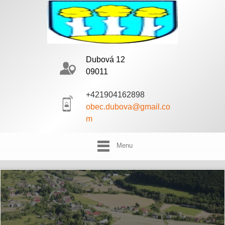
Dubová 12
09011
+421904162898
obec.dubova@gmail.co
m
Menu