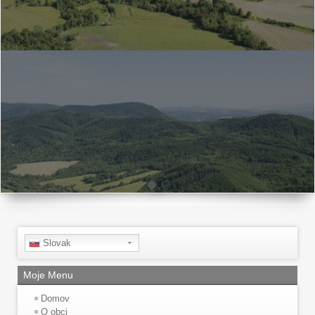
Slovak
Moje Menu
Domov
O obci