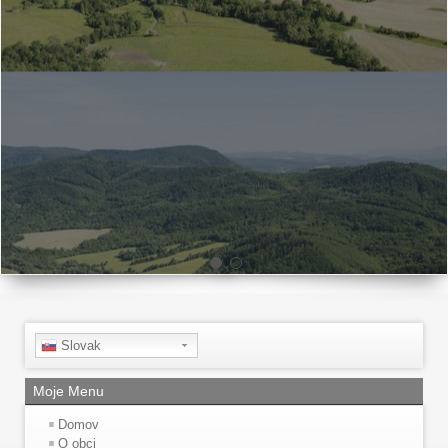
Slovak
Moje Menu
Domov
O obci