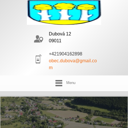
Dubová 12
09011
+421904162898
obec.dubova@gmail.co
m
Menu